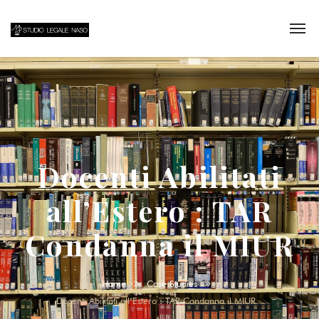
Docenti Abilitati
all’Estero : TAR
Condanna il MIUR
Home
Case Studies
Docenti Abilitati all’Estero : TAR Condanna il MIUR