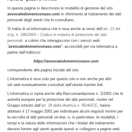
In questa pagina si descrivono le modalità di gestione del sito
avvocatodomeniconaso.com
in riferimento al trattamento dei dati
personali degli utenti che lo consultano.
Si tratta di un’informativa che è resa anche ai sensi dell’
art. 13 del
d.lg. n. 196/2003 – Codice in materia di protezione dei dati
personali
a coloro che interagiscono con i servizi
web
“
avvocatodomeniconaso.com
”
, accessibili per via telematica a
partire dall’indirizzo:
https://avvocatodomeniconaso.com
corrispondente alla pagina iniziale del sito.
L’informativa è resa solo per questo sito e non anche per altri
siti
web
eventualmente consultati dall’utente tramite
link
.
L’informativa si ispira anche alla Raccomandazione n. 2/2001 che le
autorità europee per la protezione dei dati personali, riunite nel
Gruppo istituito dall’
art. 29 della direttiva n. 95/46/CE
, hanno
adottato il 17 maggio 2001 per individuare alcuni requisiti minimi per
la raccolta di dati personali
on-line
, e, in particolare, le modalità, i
tempi e la natura delle informazioni che i titolari del trattamento
devono fornire agli utenti quando questi si collegano a pagine
web
,