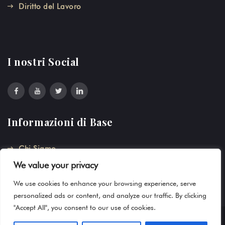
Diritto del Lavoro
I nostri Social
Informazioni di Base
Chi Siamo
We value your privacy
Privacy
We use cookies to enhance your browsing experience, serve
personalized ads or content, and analyze our traffic. By clicking
"Accept All", you consent to our use of cookies.
© 2019 Frontline by
Farost
. All rights reserved