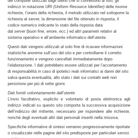
dei computer utilizzati dagli utenti che si connettono al sito, gli
indirizzi in notazione
URI (Uniform Resource Identifier)
delle risorse
richieste, l’orario della richiesta, il metodo utilizzato nel sottoporre la
richiesta al server, la dimensione del file ottenuto in risposta, il
codice numerico indicante lo stato della risposta data
dal
server
(buon fine, errore, ecc.) ed altri parametri relativi al
sistema operativo e all’ambiente informatico dell’utente.
Questi dati vengono utilizzati al solo fine di ricavare informazioni
statistiche anonime sull’uso del sito e per controllarne il corretto
funzionamento e vengono cancellati immediatamente dopo
l’elaborazione. I dati potrebbero essere utilizzati per l’accertamento
di responsabilità in caso di ipotetici reati informatici ai danni del sito:
salva questa eventualità, allo stato i dati sui contatti
web
non
persistono per più di sette giorni.
Dati forniti volontariamente dall’utente
L’invio facoltativo, esplicito e volontario di posta elettronica agli
indirizzi indicati su questo sito comporta la successiva acquisizione
dell’indirizzo del mittente, necessario per rispondere alle richieste,
nonché degli eventuali altri dati personali inseriti nella missiva.
Specifiche informative di sintesi verranno progressivamente riportate
o visualizzate nelle pagine del sito predisposte per particolari servizi