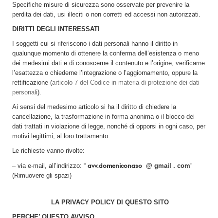
Specifiche misure di sicurezza sono osservate per prevenire la
perdita dei dati, usi illeciti o non corretti ed accessi non autorizzati.
DIRITTI DEGLI INTERESSATI
I soggetti cui si riferiscono i dati personali hanno il diritto in
qualunque momento di ottenere la conferma dell’esistenza o meno
dei medesimi dati e di conoscerne il contenuto e l’origine, verificarne
l’esattezza o chiederne l’integrazione o l’aggiornamento, oppure la
rettificazione (
articolo 7 del Codice in materia di protezione dei dati
personali
).
Ai sensi del medesimo articolo si ha il diritto di chiedere la
cancellazione, la trasformazione in forma anonima o il blocco dei
dati trattati in violazione di legge, nonché di opporsi in ogni caso, per
motivi legittimi, al loro trattamento.
Le richieste vanno rivolte:
avv.domeniconaso
– via e-mail, all’indirizzo: “
@ gmail . com
”
(Rimuovere gli spazi)
LA PRIVACY POLICY DI QUESTO SITO
PERCHE’ QUESTO AVVISO