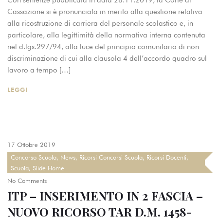
Con sentenze pubblicata in data 28.11.2019, la Corte di
Cassazione si è pronunciata in merito alla questione relativa
alla ricostruzione di carriera del personale scolastico e, in
particolare, alla legittimità della normativa interna contenuta
nel d.lgs.297/94, alla luce del principio comunitario di non
discriminazione di cui alla clausola 4 dell’accordo quadro sul
lavoro a tempo […]
LEGGI
17 Ottobre 2019
Concorso Scuola
,
News
,
Ricorsi Concorsi Scuola
,
Ricorsi Docenti
,
Scuola
,
Slide Home
No Comments
ITP – INSERIMENTO IN 2 FASCIA –
NUOVO RICORSO TAR D.M. 1458-