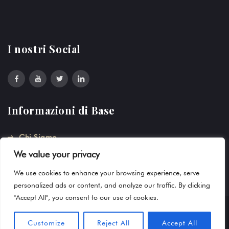
I nostri Social
Informazioni di Base
Chi Siamo
We value your privacy
Privacy
We use cookies to enhance your browsing experience, serve
personalized ads or content, and analyze our traffic. By clicking
"Accept All", you consent to our use of cookies.
© 2019 Frontline by
Farost
. All rights reserved
Customize
Reject All
Accept All