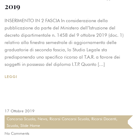
2019
INSERIMENTO IN 2 FASCIA In considerazione della
pubblicazione da parte del Ministero dell’Istruzione del
decreto dipartimentale n. 1458 del 9 ottobre 2019 (doc. 1)
relativo alla finestra semestrale di aggiornamento delle
graduatorie di seconda fascia, lo Studio Legale sta
predisponendo uno specifico ricorso al T.A.R. a favore dei
soggetti in possesso del diploma I.T.P. Quanto […]
LEGGI
17 Ottobre 2019
Concorso Scuola
,
News
,
Ricorsi Concorsi Scuola
,
Ricorsi Docenti
,
Scuola
,
Slide Home
No Comments