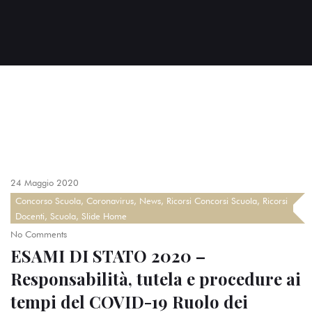
24 Maggio 2020
Concorso Scuola
,
Coronavirus
,
News
,
Ricorsi Concorsi Scuola
,
Ricorsi
Docenti
,
Scuola
,
Slide Home
No Comments
ESAMI DI STATO 2020 –
Responsabilità, tutela e procedure ai
tempi del COVID-19 Ruolo dei