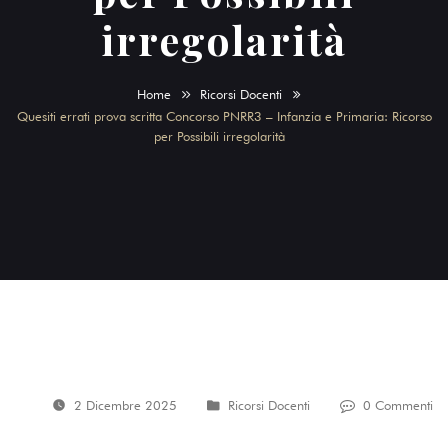
irregolarità
Home
Ricorsi Docenti
Quesiti errati prova scritta Concorso PNRR3 – Infanzia e Primaria: Ricorso
per Possibili irregolarità
2 Dicembre 2025
Ricorsi Docenti
0 Commenti