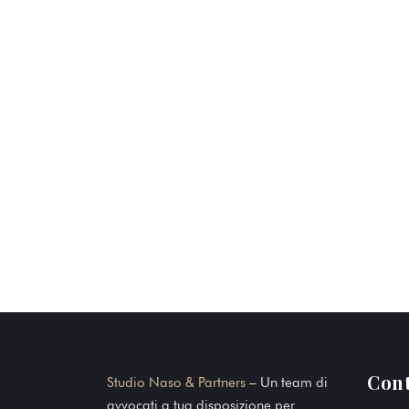
Cont
Studio Naso & Partners
– Un team di
avvocati a tua disposizione per