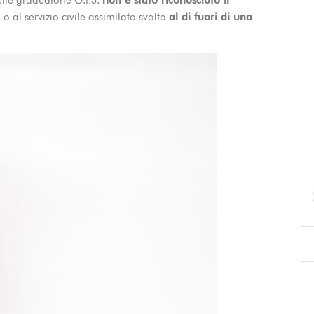
lle graduatorie G.P.S.
non è stato riconosciuto il
e o al servizio civile assimilato svolto
al di fuori di una