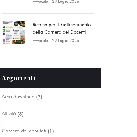
Avvocato
- 29 Luglio 2026
Ricorso per il Riallineamento
della Carriera dei Docenti
Avvocato
- 29 Luglio 2026
Argomenti
(2)
Area download
(3)
Attività
(1)
Camera dei deputati