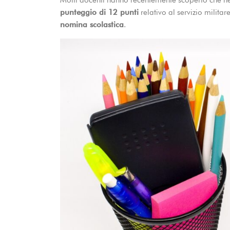
Molti docenti hanno recentemente scoperto che ne
punteggio di 12 punti
relativo al servizio militar
nomina scolastica
.