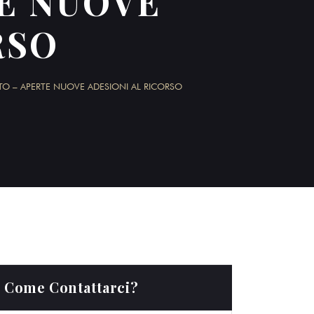
E NUOVE
RSO
TO – APERTE NUOVE ADESIONI AL RICORSO
Come Contattarci?