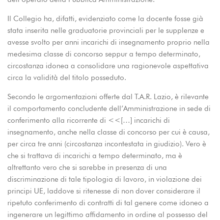
Il Collegio ha, difatti, evidenziato come la docente fosse già
stata inserita nelle graduatorie provinciali per le supplenze e
avesse svolto per anni incarichi di insegnamento proprio nella
medesima classe di concorso seppur a tempo determinato,
circostanza idonea a consolidare una ragionevole aspettativa
circa la validità del titolo posseduto.
Secondo le argomentazioni offerte dal T.A.R. Lazio, è rilevante
il comportamento concludente dell’Amministrazione in sede di
conferimento alla ricorrente di <<[…] incarichi di
insegnamento, anche nella classe di concorso per cui è causa,
per circa tre anni (circostanza incontestata in giudizio). Vero è
che si trattava di incarichi a tempo determinato, ma è
altrettanto vero che si sarebbe in presenza di una
discriminazione di tale tipologia di lavoro, in violazione dei
principi UE, laddove si ritenesse di non dover considerare il
ripetuto conferimento di contratti di tal genere come idoneo a
ingenerare un legittimo affidamento in ordine al possesso del