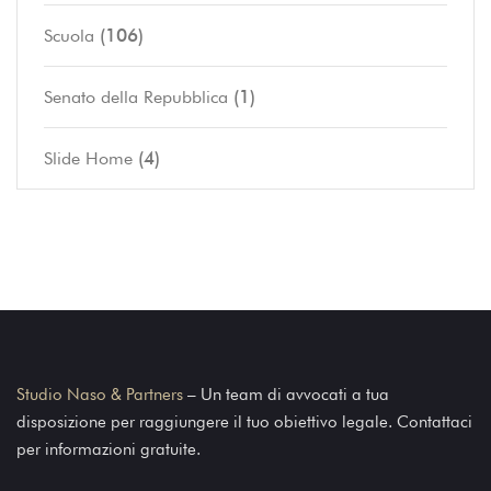
(106)
Scuola
(1)
Senato della Repubblica
(4)
Slide Home
Studio Naso & Partners
– Un team di avvocati a tua
disposizione per raggiungere il tuo obiettivo legale. Contattaci
per informazioni gratuite.